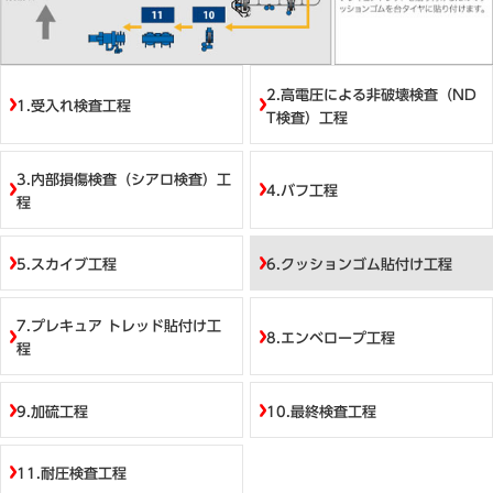
目次
2.高電圧による非破壊検査（ND
1.受入れ検査工程
T検査）工程
3.内部損傷検査（シアロ検査）工
4.バフ工程
程
5.スカイブ工程
6.クッションゴム貼付け工程
7.プレキュア トレッド貼付け工
8.エンベロープ工程
程
9.加硫工程
10.最終検査工程
11.耐圧検査工程