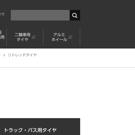
わせ
両
二輪車用
アルミ
機用
タイヤ
ホイール
す
リトレッドタイヤ
トラック・バス用タイヤ