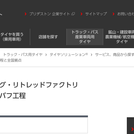
ブリヂストン 企業サイト
サイトマップ
お問い合
トラック・バス
鉱山・建設車
タイヤを買う
店舗を探す
産業車両用
農業機械/航空
（乗用車用）
タイヤ
タイヤ
トラック・バス用タイヤ
タイヤソリューション
®
サービス、商品から探
程と全国拠点
グ・リトレッドファクトリ
バフ工程