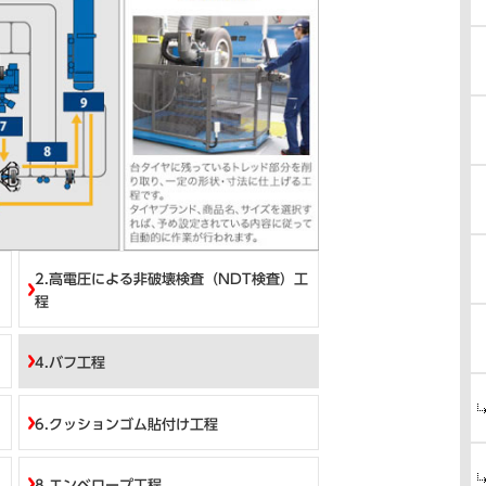
2.高電圧による非破壊検査（NDT検査）工
程
4.バフ工程
6.クッションゴム貼付け工程
8.エンベロープ工程