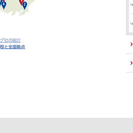
グ社の紹介
程と全国拠点