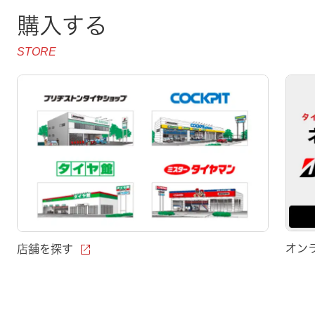
購入する
STORE
open_in_new
オン
店舗を探す