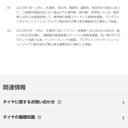
※1
2025年1月～ 2月に、札幌市、旭川市、青森市、盛岡市、秋田市の5地区におい
て、二段無作為抽出法により抽出された乗用車（含む軽）を保有している一般世
帯2,699人を直接訪問して、乗用車の装着スタッドレス銘柄を調査。ブリヂスト
ンタイヤソリューションジャパン株式会社が第三者の調査会社に委託して実施。
※2
2025年2月～ 3月に、札幌市においてタクシー営業車1,042台(法人846台、個
人196台)を対象に、調査員が直接装着スタッドレス銘柄を調査。同一車のダブル
カウントを避ける為、ナンバープレートも確認。ブリヂストンタイヤソリューシ
ョンジャパン株式会社が第三者の調査会社に委託して実施。
関連情報
タイヤに関する
お問い合わせ
タイヤの基礎知識