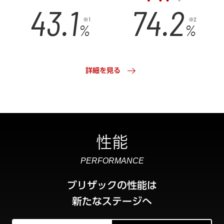
47.1
79.2
※1
※2
%
%
arrow_right_alt
詳細を見る
性能
PERFORMANCE
ブリザックの性能は
新たなステージへ