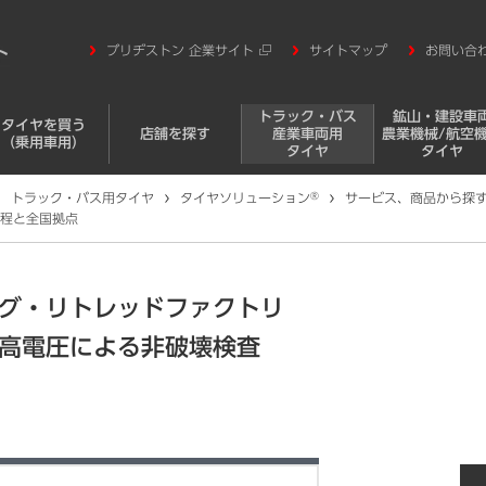
ブリヂストン 企業サイト
サイトマップ
お問い合
トラック・バス
鉱山・建設車
タイヤを買う
店舗を探す
産業車両用
農業機械/航空
（乗用車用）
タイヤ
タイヤ
トラック・バス用タイヤ
タイヤソリューション
®
サービス、商品から探
程と全国拠点
グ・リトレッドファクトリ
高電圧による非破壊検査