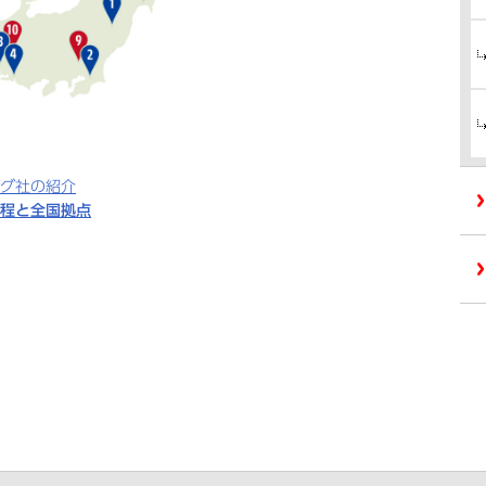
グ社の紹介
程と全国拠点