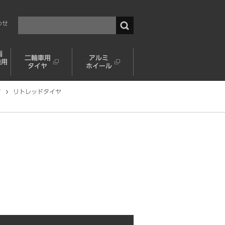
わせ
両
二輪車用
アルミ
機用
タイヤ
ホイール
す
リトレッドタイヤ