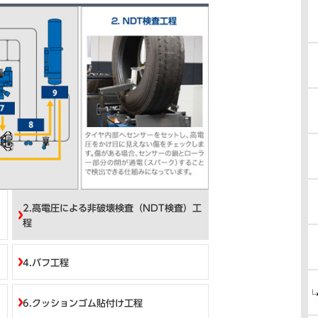
2.高電圧による非破壊検査（NDT検査）工
程
4.バフ工程
6.クッションゴム貼付け工程