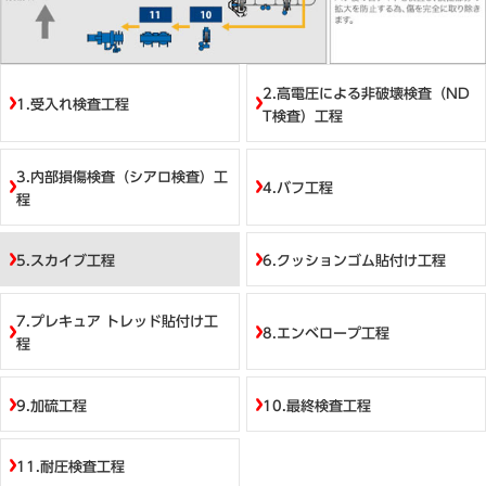
目次
2.高電圧による非破壊検査（ND
1.受入れ検査工程
T検査）工程
3.内部損傷検査（シアロ検査）工
4.バフ工程
程
5.スカイブ工程
6.クッションゴム貼付け工程
7.プレキュア トレッド貼付け工
8.エンベロープ工程
程
9.加硫工程
10.最終検査工程
11.耐圧検査工程