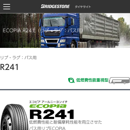
ECOPIA R241（リブ・ラグ：バス用）
リブ・ラグ：バス用
R241
エコピア アールニーヨンイチ
低燃費性能と耐偏摩耗性能を両立させた
バス用リブECOPIA