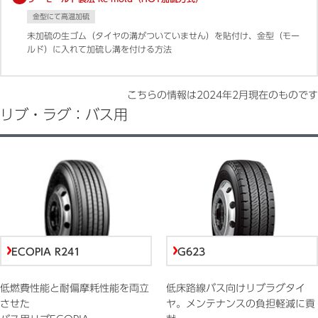
金型にて高温加硫
未加硫の生ゴム（タイヤの溝がついていません）を貼付け、金型（モー
ルド）に入れて加硫し溝を付ける方法
こちらの情報は
2024年2月
現在のものです
リブ・ラグ：バス用
ECOPIA R241
G623
低燃費性能と耐偏摩耗性能を両立
低床路線バス向けリブラグタイ
させた
ヤ。メンテナンスの負担軽減に貢