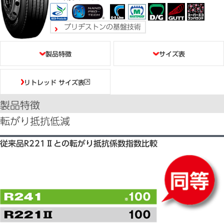
ブリヂストンの基盤技術
目次
製品特徴
サイズ表
リトレッド サイズ表
製品特徴
転がり抵抗低減
従来品R221Ⅱとの転がり抵抗係数指数比較