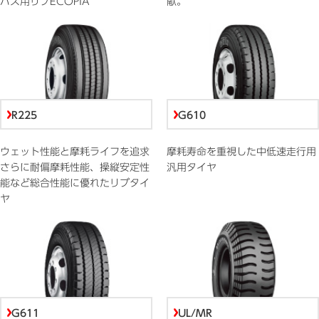
バス用リブECOPIA
献。
R225
G610
ウェット性能と摩耗ライフを追求
摩耗寿命を重視した中低速走行用
さらに耐偏摩耗性能、操縦安定性
汎用タイヤ
能など総合性能に優れたリブタイ
ヤ
G611
UL/MR