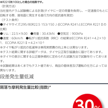
〈計測方法〉
当社室内ドラム試験機による計測(タイヤに一定の荷重を負荷し、一定速度のもとに
回転する際、接地面に発生する進行方向の抵抗値を測定)
〈テスト条件〉
●タイヤサイズ:295/80R22.5 153/150 J (ECOPIA R241とECOPIA R221Ⅱの
比較)
●リム：22.5×9.00 ●荷重：30.43kN ●空気圧：900kPa
●速度：60km/h ●転がり抵抗係数（RRC）の結果はECOPIA R241＝4.2×10
-
3
、 ECOPIA R221Ⅱ＝4.2×10
-3
※タイヤ転がり抵抗の低減率は車両実燃費の向上率とは異なります。
※テスト結果に関する詳細データは、タイヤ公正取引協議会に届けてあります。
※タイヤの表示に関する公正競争規約に定められた試験方法で試験を行っておりま
す。
※試験結果はあくまでもテスト値であり、商品の個体差及び運転の仕方によっては
異なります。
段差発生量低減
肩落ち摩耗発生量比較(指数)*