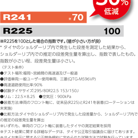
*
タイヤのショルダーリブ内で発生した段差を測定した結果から、
ショルダーリブ内での推定の段差発生量を算出し、指数で表したもの。
指数が小さい程、段差発生量は小さい。
〈テスト条件〉
●テスト場所:福岡~宮崎間の高速道及び一般道
●評価車両:一般ユーザー使用車両、三菱(QTG-MS96VP)
●高速道路使用比率:90%
●試験タイヤサイズ:295/80R22.5 153/150J
●リム：22.5×8.25 ●空気圧：900kPa
●装着方法:車両のフロント軸に、従来品(R225)とR241を装着(ローテーションは
未実施)
●比較方法:タイヤのショルダーリブ内で発生した段差量から、ショルダーリブ内で
の推定の段差発生量を算出
※いずれも、車両のフロント軸に装着したタイヤの測定結果を採用
※テスト結果に関する詳細なデータは、タイヤ公正取引協議会に届けてあります。
※タイヤ表示に関する公正競争規約に定められた試験方法で試験を行っています。