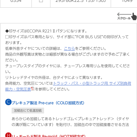
0354
□
295/80R22.5 153/150J
1049
◆印サイズはECOPIA R221Ⅱパタンになります。
□印サイズはバス専用となり、サイド部に”FOR BUS USE”の刻印が入って
おります。
低車外音タイヤについての詳細は、
こちら
をご参照ください。
商品の外観写真は実物とは細部が異なる場合がございますので予めご了承く
ださい。
チューブレスタイプのタイヤには、チューブレス専用リムを使用してくださ
い。
リトレッドタイヤの外径は、台タイヤによって異なります。
負荷能力、空気圧については
トラック・バス・小型トラック用 サイズ別負荷
能力・空気圧表
を参照してください。
C
プレキュア製法 Pre-cure（COLD加硫方式）
加硫缶にて低温加硫
あらかじめ加硫してあるトレッドゴム＜プレキュアトレッド＞（タイヤ
の溝が既についています）を貼付け、加硫缶の中で加硫接着させる方法
H
リ・モールド製法 Re-mold（HOT加硫方式）