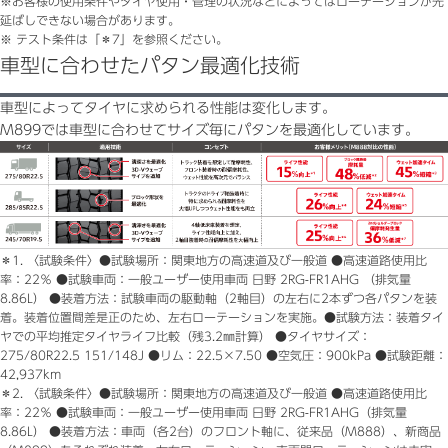
※
お客様の使用条件やタイヤ使用・管理の状況などによってはローテーションが先
延ばしできない場合があります。
※
テスト条件は「＊7」を参照ください。
車型に合わせたパタン最適化技術
車型によってタイヤに求められる性能は変化します。
M899では車型に合わせてサイズ毎にパタンを最適化しています。
＊1.
〈試験条件〉●試験場所：関東地方の高速道及び一般道 ●高速道路使用比
率：22％ ●試験車両：一般ユーザー使用車両 日野 2RG-FR1AHG （排気量
8.86L） ●装着方法：試験車両の駆動軸（2軸目）の左右に2本ずつ各パタンを装
着。装着位置間差是正のため、左右ローテーションを実施。●試験方法：装着タイ
ヤでの平均推定タイヤライフ比較（残3.2㎜計算） ●タイヤサイズ：
275/80R22.5 151/148J ●リム：22.5×7.50 ●空気圧：900kPa ●試験距離：
42,937km
＊2.
〈試験条件〉●試験場所：関東地方の高速道及び一般道 ●高速道路使用比
率：22％ ●試験車両：一般ユーザー使用車両 日野 2RG-FR1AHG（排気量
8.86L） ●装着方法：車両（各2台）のフロント軸に、従来品（M888）、新商品