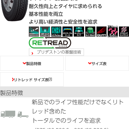
耐久性向上とタイヤに求められる
基本性能を両立
より高い経済性と安全性を追求
ブリヂストンの基盤技術
目次
製品特徴
サイズ表
リトレッド サイズ表
製品特徴
新品でのライフ性能だけでなくリト
レッド含めた
トータルでのライフを追求