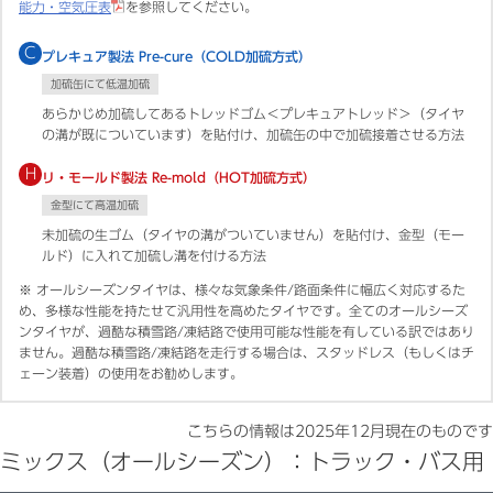
能力・空気圧表
を参照してください。
C
プレキュア製法 Pre-cure（COLD加硫方式）
加硫缶にて低温加硫
あらかじめ加硫してあるトレッドゴム＜プレキュアトレッド＞（タイヤ
の溝が既についています）を貼付け、加硫缶の中で加硫接着させる方法
H
リ・モールド製法 Re-mold（HOT加硫方式）
金型にて高温加硫
未加硫の生ゴム（タイヤの溝がついていません）を貼付け、金型（モー
ルド）に入れて加硫し溝を付ける方法
※
オールシーズンタイヤは、様々な気象条件/路面条件に幅広く対応するた
め、多様な性能を持たせて汎用性を高めたタイヤです。全てのオールシーズ
ンタイヤが、過酷な積雪路/凍結路で使用可能な性能を有している訳ではあり
ません。過酷な積雪路/凍結路を走行する場合は、スタッドレス（もしくはチ
ェーン装着）の使用をお勧めします。
こちらの情報は
2025年12月
現在のものです
ミックス（オールシーズン）：トラック・バス用