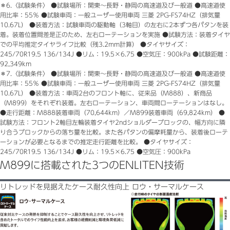
＊6.
〈試験条件〉 ●試験場所：関東〜長野・静岡の高速道及び一般道 ●高速道使
用比率：55％ ●試験車両：一般ユーザー使用車両 三菱 2PG-FS74HZ（排気量
10.67L） ●装着方法：試験車両の駆動軸（3軸目）の左右に2本ずつ各パタンを装
着。装着位置間差是正のため、左右ローテーションを実施 ●試験方法：装着タイヤ
での平均推定タイヤライフ比較（残3.2mm計算） ●タイヤサイズ：
245/70R19.5 136/134J ●リム：19.5×6.75 ●空気圧：900kPa ●試験距離：
92,349km
＊7.
〈試験条件〉 ●試験場所：関東〜長野・静岡の高速道及び一般道 ●高速道使
用比率：55％ ●試験車両：一般ユーザー使用車両 三菱 2PG-FS74HZ（排気量
10.67L） ●装着方法：車両2台のフロント軸に、従来品（M888）、新商品
（M899）をそれぞれ装着。左右ローテーション、車両間ローテーションはなし。
●走行距離：M888装着車両（70,644km）／M899装着車両（69,824km） ●
試験方法：フロント2軸目左輪装着タイヤ2ndショルダーブロックの、幅方向に隣
り合うブロックからの落ち量を比較。また各パタンの偏摩耗量から、装着後ローテ
ーションが必要となるまでの推定走行距離を比較。 ●タイヤサイズ：
245/70R19.5 136/134J ●リム：19.5×6.75 ●空気圧：900kPa
M899に搭載された3つのENLITEN技術
リトレッドを見据えたケース耐久性向上 ロウ・サーマルケース