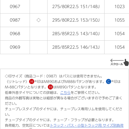
0967
275/80R22.5 151/148J
1023
0987
◇
295/80R22.5 153/150J
1055
0968
285/85R22.5 143/140J
1054
0969
285/85R22.5 146/143J
1054
◇印サイズ（商品コード：0987）はバスには使用できません。
〈リトレッド〉
H
※
印はM890およびM888パタンがあります。
C
※
印は
M-88Cパタンとなります。
H
はM890パタンとなります。
低車外音タイヤについての詳細は、
こちら
をご参照ください。
商品の外観写真は実物とは細部が異なる場合がございますので予めご了承く
ださい。
チューブレスタイプのタイヤには、チューブレス専用リムを使用してくださ
い。
チューブタイプのタイヤには、チューブ・フラップが必要となります。
負荷能力、空気圧については
トラック・バス・小型トラック用 サイズ別負荷