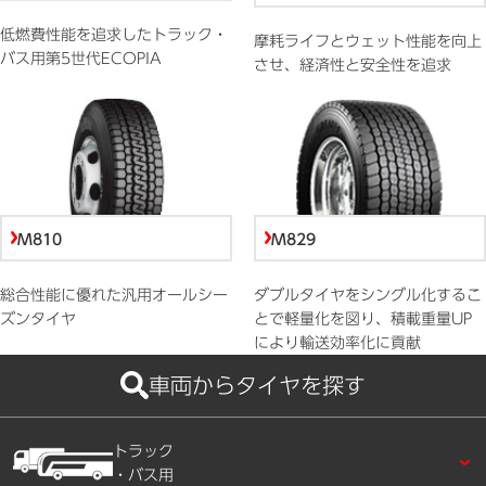
低燃費性能を追求したトラック・
摩耗ライフとウェット性能を向上
バス用第5世代ECOPIA
させ、経済性と安全性を追求
M810
M829
総合性能に優れた汎用オールシー
ダブルタイヤをシングル化するこ
ズンタイヤ
とで軽量化を図り、積載重量UP
により輸送効率化に貢献
車両からタイヤを探す
トラック
・バス用