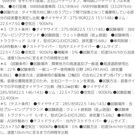
（M899）をそれぞれ装着。左右ローテーション、車両間ローテーションは未実
施。 ●走行距離：M888装着車両（33,189km）/M899装着車両（33,097km）
●試験方法：タイヤ周方向に隣り合うブロック間で段差となって偏摩耗している部
分の段差量を測定し比較 ●タイヤサイズ：275/80R22.5 151/148J ●リム：
22.5×7.50 ●空気圧：900kPa
＊3.
〈テスト条件〉●タイヤサイズ：275/80R22.5 151/148J ●試験場所：当社
プルービンググラウンド ●試験路面：ウェット鉄板路（低μ路面） ●試験車両：
トラクタヘッド（いすゞ、型式QKG-EXD52BD、排気量15.68L） ●車両制御：
ASR作動あり ●テストドライバー：社内テストドライバー ●リムサイズ：
22.5×7.50 ●空気圧：900kPa ●積載率：0％ ●試験方法：初速5km/hから加速
し、速度10km/hに至るまでの時間を比較
＊4.
〈試験条件〉●試験場所：関東地方の高速道及び一般道 ●高速道路使用比
率：22％ ●試験車両：一般ユーザー使用車両 日野 2RG-FR1AHG（排気量
8.86L） ●装着方法：試験車両の駆動軸（2軸目）の左右に2本ずつ各パタンを装
着。装着位置間差是正のため、左右ローテーションを実施。 ●試験方法：装着タイ
ヤでの平均推定タイヤライフ比較（残3.2㎜計算） ●タイヤサイズ：
285/85R22.5 146/143J ●リム：22.5×7.50 ●空気圧：900kPa ●試験距離：
32,400km
＊5.
〈テスト条件〉 ●タイヤサイズ：285/85R22.5 146/143J ●試験場所：当
社プルービンググラウンド ●試験路面：ウェット鉄板路（低μ路面） ●試験車
両：トラクタヘッド（いすゞ、型式QKG-EXD52BD、排気量15.68L） ●車両制
御：ASR作動あり ●テストドライバー：社内テストドライバー ●リムサイズ：
22.5×7.50 ●空気圧：900kPa ●積載率：0％ ●試験方法：初速5km/hから加速
し、速度10km/hに至るまでの時間を比較