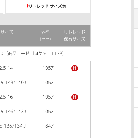
リトレッド サイズ表
ヤサイズ
外径
リトレッド
低車外音
（mm）
保有サイズ
タイヤ
ス（商品コード 上4ケタ：1133）
2.5 14
1057
H
●
.5 143/140J
1057
●
2.5 16
1057
H
●
.5 146/143J
1057
●
.5 136/134Ｊ
847
●