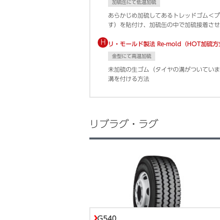
加硫缶にて低温加硫
あらかじめ加硫してあるトレッドゴム＜プ
す）を貼付け、加硫缶の中で加硫接着させ
H
リ・モールド製法 Re-mold（HOT加硫
金型にて高温加硫
未加硫の生ゴム（タイヤの溝がついていま
溝を付ける方法
リブラグ・ラグ
G540