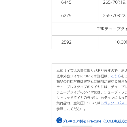
6445
265/70R19
6275
255/70R22
TBRチューブタ
2592
10.00
△印サイズは数量に限りがありますので、品
低車外音タイヤについての詳細は、
こちら
を
商品の外観写真は実物とは細部が異なる場合
チューブレスタイプのタイヤには、チューブ
チューブタイプのタイヤには、チューブ・フ
リトレッドタイヤの外径は、台タイヤによっ
負荷能力、空気圧については
トラック・バス
参照してください。
C
プレキュア製法 Pre-cure（COLD加硫方