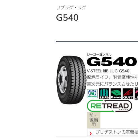
リブラグ・ラグ
G540
ジーゴーヨンマル
V-STEEL RIB LUG G540
摩耗ライフ、耐偏摩耗性
高次元にバランスさせた
前・
後輪
用
ブリヂストンの基盤