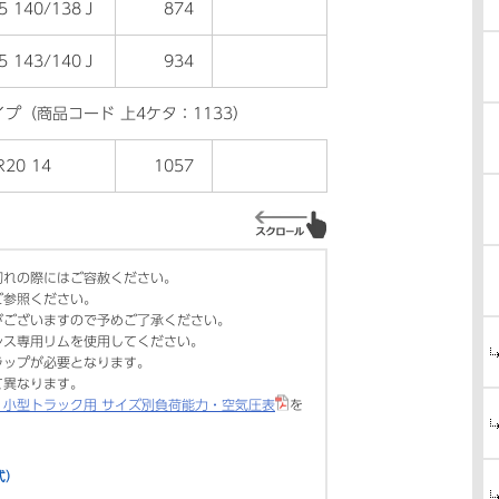
.5 140/138Ｊ
874
●
.5 143/140Ｊ
934
●
イプ（商品コード 上4ケタ：1133）
R20 14
1057
●
切れの際にはご容赦ください。
ご参照ください。
がございますので予めご了承ください。
レス専用リムを使用してください。
ラップが必要となります。
て異なります。
・小型トラック用 サイズ別負荷能力・空気圧表
を
式）