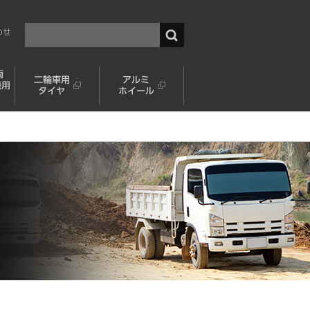
わせ
両
二輪車用
アルミ
機用
タイヤ
ホイール