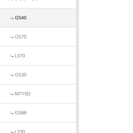
G540
G570
L370
G530
M715D
G588
L330