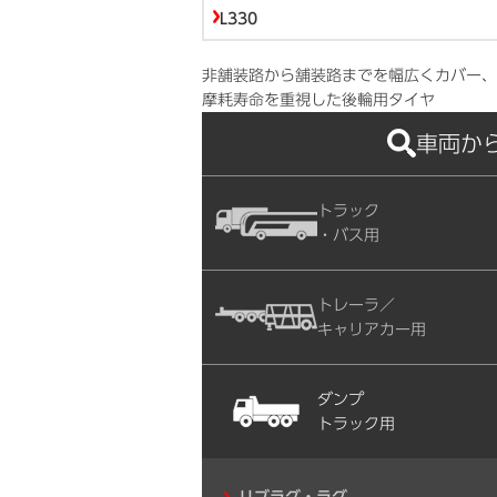
L330
非舗装路から舗装路までを幅広くカバー、
摩耗寿命を重視した後輪用タイヤ
車両か
トラック
・バス用
トレーラ／
キャリアカー用
ダンプ
トラック用
リブラグ・ラグ