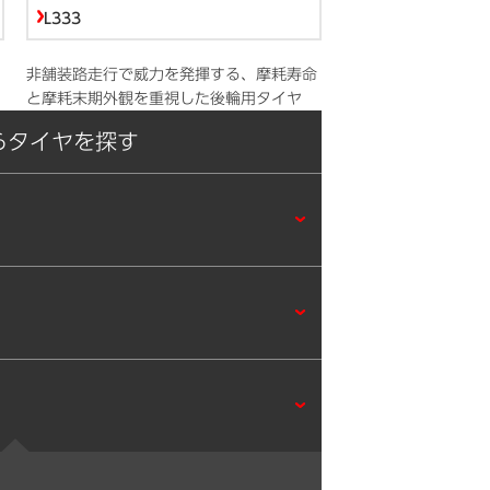
L333
非舗装路走行で威力を発揮する、摩耗寿命
と摩耗末期外観を重視した後輪用タイヤ
らタイヤを探す