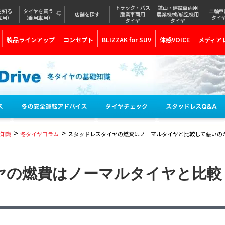
トラック・バス
鉱山・建設車両用
を知る
タイヤを買う
二輪車
店舗を探す
産業車両用
農業機械/航空機用
車用）
（乗用車用）
タイ
タイヤ
タイヤ
製品ラインアップ
コンセプト
BLIZZAK for SUV
体感VOICE
メディア
>
>
知識
冬タイヤコラム
スタッドレスタイヤの燃費はノーマルタイヤと比較して悪いの
ヤの燃費はノーマルタイヤと比較