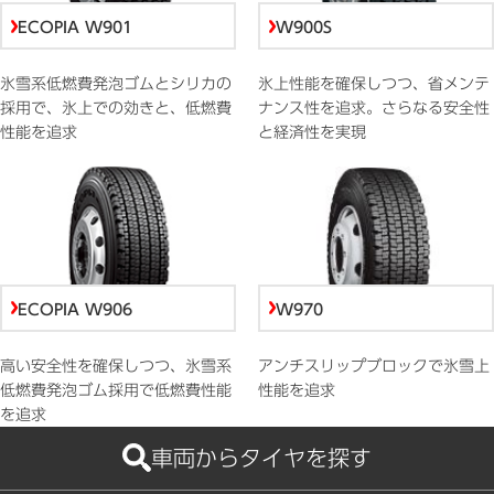
ECOPIA W901
W900S
氷雪系低燃費発泡ゴムとシリカの
氷上性能を確保しつつ、省メンテ
採用で、氷上での効きと、低燃費
ナンス性を追求。さらなる安全性
性能を追求
と経済性を実現
ECOPIA W906
W970
高い安全性を確保しつつ、氷雪系
アンチスリップブロックで氷雪上
低燃費発泡ゴム採用で低燃費性能
性能を追求
を追求
車両からタイヤを探す