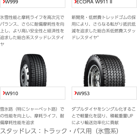
W999
ECOPIA W911 II
氷雪性能と摩耗ライフを高次元で
新開発・低燃費トレッドゴムの採
バランス、さらに耐偏摩耗性を向
用により、さらなる転がり抵抗低
上し、より高い安全性と経済性を
減を追求した総合系低燃費スタッ
*
追求した総合系スタッドレスタイ
ドレスタイヤ
ヤ
W910
W953
雪氷路（特にシャーベット路）で
ダブルタイヤをシングル化するこ
の性能を向上し、摩耗ライフ、耐
とで軽量化を図り、積載重量UP
偏摩耗性能を追求
により輸送効率化に貢献
スタッドレス：トラック・バス用（氷雪系）