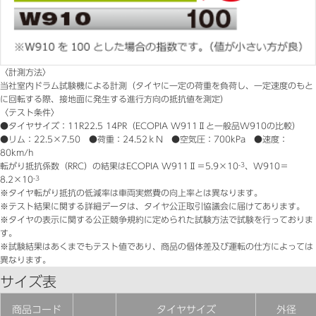
〈計測方法〉
当社室内ドラム試験機による計測（タイヤに一定の荷重を負荷し、一定速度のもと
に回転する際、接地面に発生する進行方向の抵抗値を測定）
〈テスト条件〉
●タイヤサイズ：11R22.5 14PR（ECOPIA W911Ⅱと一般品W910の比較）
●リム：22.5×7.50 ●荷重：24.52ｋN ●空気圧：700kPa ●速度：
80km/h
転がり抵抗係数（RRC）の結果はECOPIA W911Ⅱ＝5.9×10
-3
、W910＝
8.2×10
-3
※タイヤ転がり抵抗の低減率は車両実燃費の向上率とは異なります。
※テスト結果に関する詳細データは、タイヤ公正取引協議会に届けてあります。
※タイヤの表示に関する公正競争規約に定められた試験方法で試験を行っておりま
す。
※試験結果はあくまでもテスト値であり、商品の個体差及び運転の仕方によっては
異なります。
サイズ表
商品コード
タイヤサイズ
外径