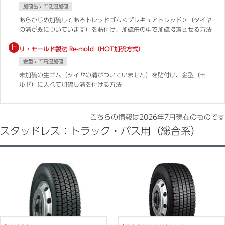
加硫缶にて低温加硫
あらかじめ加硫してあるトレッドゴム＜プレキュアトレッド＞（タイヤ
の溝が既についています）を貼付け、加硫缶の中で加硫接着させる方法
H
リ・モールド製法 Re-mold（HOT加硫方式）
金型にて高温加硫
未加硫の生ゴム（タイヤの溝がついていません）を貼付け、金型（モー
ルド）に入れて加硫し溝を付ける方法
こちらの情報は
2026年7月
現在のものです
スタッドレス：トラック・バス用（総合系）