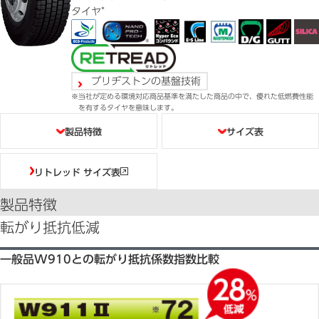
*
タイヤ
ブリヂストンの基盤技術
当社が定める環境対応商品基準を満たした商品の中で、優れた低燃費性能
を有するタイヤを意味します。
目次
製品特徴
サイズ表
リトレッド サイズ表
製品特徴
転がり抵抗低減
一般品W910との転がり抵抗係数指数比較