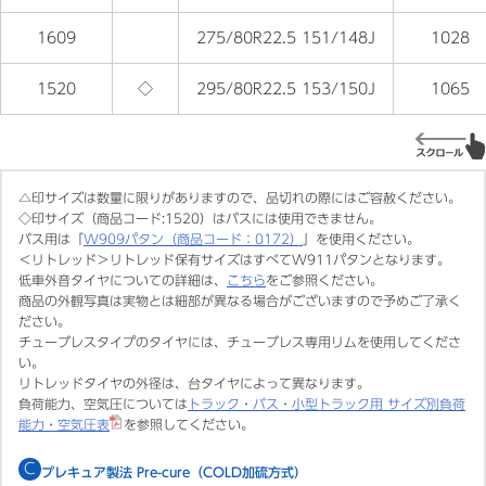
1609
275/80R22.5 151/148J
1028
1520
◇
295/80R22.5 153/150J
1065
△印サイズは数量に限りがありますので、品切れの際にはご容赦ください。
◇印サイズ（商品コード:1520）はバスには使用できません。
バス用は「
W909パタン（商品コード：0172）
」を使用ください。
＜リトレッド＞リトレッド保有サイズはすべてW911パタンとなります。
低車外音タイヤについての詳細は、
こちら
をご参照ください。
商品の外観写真は実物とは細部が異なる場合がございますので予めご了承く
ださい。
チューブレスタイプのタイヤには、チューブレス専用リムを使用してくださ
い。
リトレッドタイヤの外径は、台タイヤによって異なります。
負荷能力、空気圧については
トラック・バス・小型トラック用 サイズ別負荷
能力・空気圧表
を参照してください。
C
プレキュア製法 Pre-cure（COLD加硫方式）