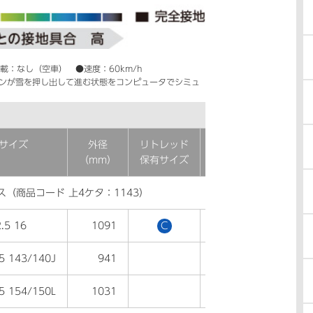
載：なし（空車） ●速度：60km/h
ンが雪を押し出して進む状態をコンピュータでシミュ
サイズ
外径
リトレッド
低車外音
（mm）
保有サイズ
タイヤ
ス（商品コード 上4ケタ：1143）
.5 16
1091
C
●
5 143/140J
941
●
5 154/150L
1031
●