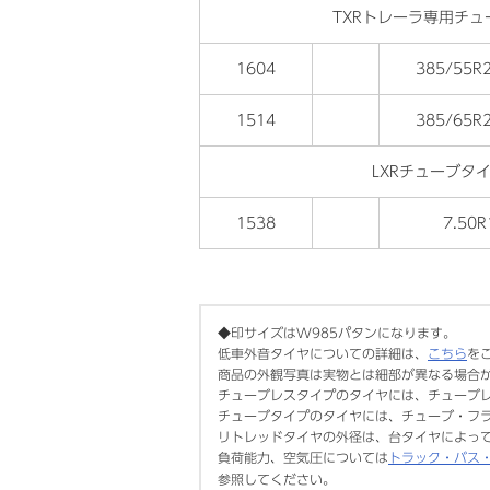
TXRトレーラ専用チュ
1604
385/55R2
1514
385/65R2
LXRチューブタ
1538
7.50R
◆印サイズはW985パタンになります。
低車外音タイヤについての詳細は、
こちら
を
商品の外観写真は実物とは細部が異なる場合
チューブレスタイプのタイヤには、チューブ
チューブタイプのタイヤには、チューブ・フ
リトレッドタイヤの外径は、台タイヤによっ
負荷能力、空気圧については
トラック・バス
参照してください。