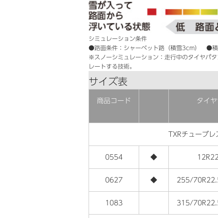
シミュレーション条件
●路面条件：シャーベット路（積雪3cm） ●積
※スノーシミュレーション：走行中のタイヤパタ
レートする技術。
サイズ表
商品コード
タイヤ
TXRチューブレ
0554
◆
12R22
0627
◆
255/70R22.
1083
315/70R22.