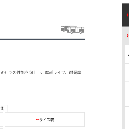
ト路）での性能を向上し、摩耗ライフ、耐偏摩
技術
サイズ表