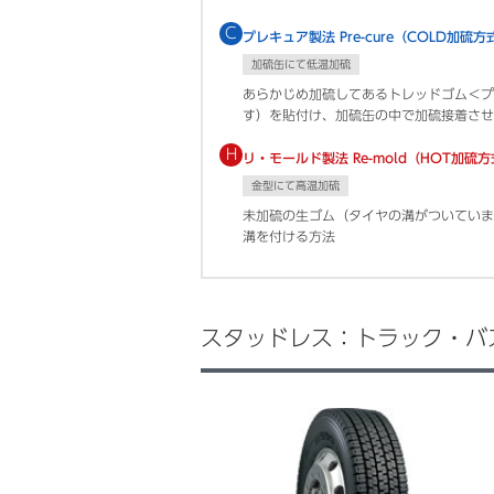
C
プレキュア製法 Pre-cure（COLD加硫方
加硫缶にて低温加硫
あらかじめ加硫してあるトレッドゴム＜プ
す）を貼付け、加硫缶の中で加硫接着させ
H
リ・モールド製法 Re-mold（HOT加硫
金型にて高温加硫
未加硫の生ゴム（タイヤの溝がついていま
溝を付ける方法
スタッドレス：トラック・バ