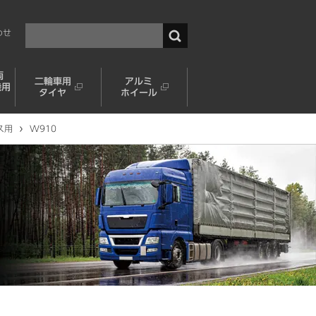
わせ
両
二輪車用
アルミ
機用
タイヤ
ホイール
ス用
W910