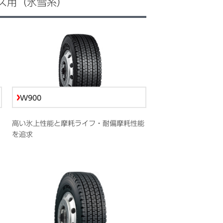
ス用（氷雪系）
W900
高い氷上性能と摩耗ライフ・耐偏摩耗性能
を追求