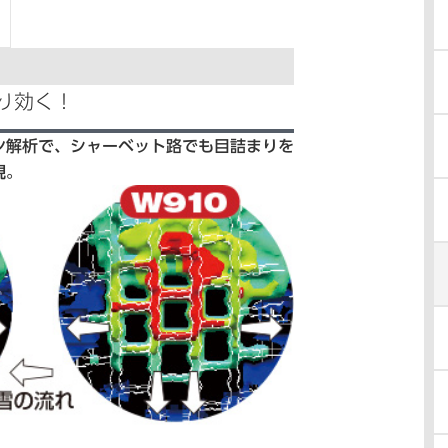
り効く！
ン解析で、シャーベット路でも目詰まりを
現。