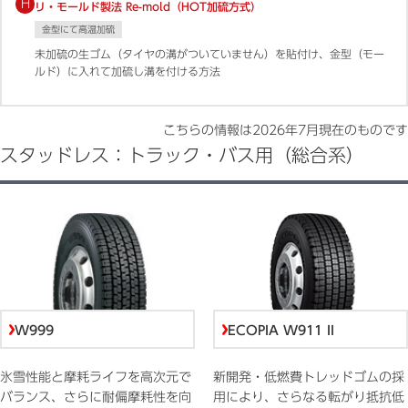
H
リ・モールド製法 Re-mold（HOT加硫方式）
金型にて高温加硫
未加硫の生ゴム（タイヤの溝がついていません）を貼付け、金型（モー
ルド）に入れて加硫し溝を付ける方法
こちらの情報は
2026年7月
現在のものです
スタッドレス：トラック・バス用（総合系）
W999
ECOPIA W911 II
氷雪性能と摩耗ライフを高次元で
新開発・低燃費トレッドゴムの採
バランス、さらに耐偏摩耗性を向
用により、さらなる転がり抵抗低