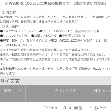
〈計測方法〉
当社室内ドラム試験機による計測（タイヤに一定の荷重を負荷し、一定速度のもと
に回転する際、接地面に発生する進行方向の抵抗値を測定）
〈テスト条件〉
●タイヤサイズ：11R22.5 14PR（ECOPIA W901と一般品W900の比較）
●リム：22.5×7.50 ●荷重：24.52kN ●空気圧：700kPa
●速度：80km/h 転がり抵抗係数（RRC）の結果はECOPIA W901＝8.3×10
-
3
、 W900＝9.8×10
-3
※タイヤ転がり抵抗の低減率は車両実燃費の向上率とは異なります。
※テスト結果に関する詳細データは、タイヤ公正取引協議会に届けてあります。
※タイヤの表示に関する公正競争規約に定められた試験方法で試験を行っておりま
す。
※試験結果はあくまでもテスト値であり、商品の個体差及び運転の仕方によっては
異なります。
サイズ表
商品コード
タイヤサイズ
外径（mm
TXRチューブレス（商品コード 上4ケタ：1