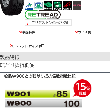
ブリヂストンの基盤技術
目次
製品特徴
サイズ表
リトレッド サイズ表
製品特徴
転がり抵抗低減
一般品W900との転がり抵抗係数指数比較