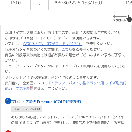
1610
◇
295/80R22.5 153/150J
10
△印サイズは数量に限りがありますので、品切れの際にはご容赦ください。
◇印サイズ（商品コード:1610）はバスには使用できません。
バス用は「
W909パタン（商品コード：0172）
」を使用ください。
低車外音タイヤについての詳細は、
こちら
をご参照ください。
商品の外観写真は実物とは細部が異なる場合がございますので予めご了承く
ださい。
チューブレスタイプのタイヤには、チューブレス専用リムを使用してくださ
い。
リトレッドタイヤの外径は、台タイヤによって異なります。
負荷能力、空気圧については
トラック・バス・小型トラック用 サイズ別負荷
能力・空気圧表
を参照してください。
C
プレキュア製法 Pre-cure（COLD加硫方式）
加硫缶にて低温加硫
あらかじめ加硫してあるトレッドゴム＜プレキュアトレッド＞（タイヤ
の溝が既についています）を貼付け、加硫缶の中で加硫接着させる方法