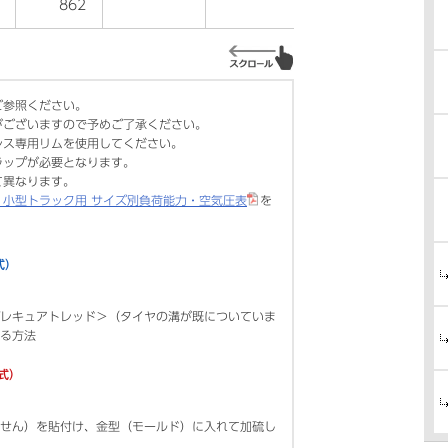
862
ご参照ください。
がございますので予めご了承ください。
レス専用リムを使用してください。
ラップが必要となります。
て異なります。
・小型トラック用 サイズ別負荷能力・空気圧表
を
式）
レキュアトレッド＞（タイヤの溝が既についていま
る方法
方式）
せん）を貼付け、金型（モールド）に入れて加硫し