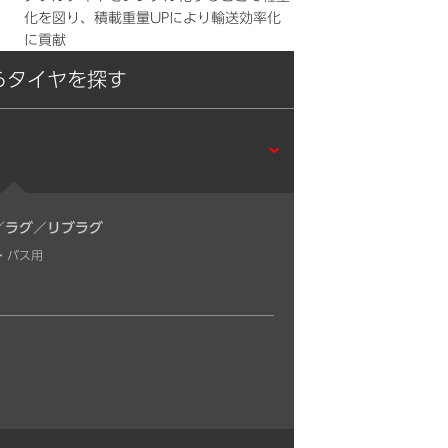
化を図り、積載重量UPにより輸送効率化
に貢献
らタイヤを探す
／ラグ／リブラグ
・バス用