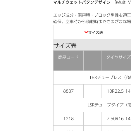
マルチウェットパタンデザイン
［Multi W
エッジ成分・溝容積・ブロック剛性を適正
確保。空車時から積載時までさまざまな場
目次
サイズ表
サイズ表
商品コード
タイヤサイズ
TBRチューブレス（商
8837
10R22.5 14
LSRチューブタイプ（商
1218
7.50R16 14