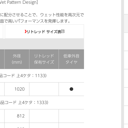
et Pattern Design］
に配分させることで、ウェット性能を高次元で
面で高いパフォーマンスを発揮します。
リトレッド サイズ表
外径
リトレッド
低車外音
（mm）
保有サイズ
タイヤ
品コード 上4ケタ：1133）
1020
●
品コード 上4ケタ：1333）
812