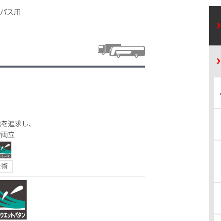
バス用
能を追求し、
で両立
技術