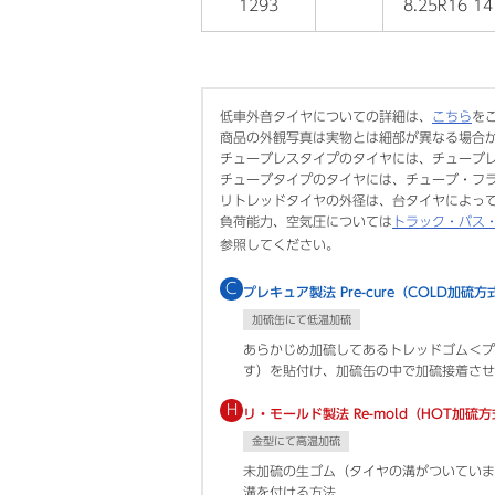
1293
8.25R16 14
低車外音タイヤについての詳細は、
こちら
を
商品の外観写真は実物とは細部が異なる場合
チューブレスタイプのタイヤには、チューブ
チューブタイプのタイヤには、チューブ・フ
リトレッドタイヤの外径は、台タイヤによっ
負荷能力、空気圧については
トラック・バス
参照してください。
C
プレキュア製法 Pre-cure（COLD加硫方
加硫缶にて低温加硫
あらかじめ加硫してあるトレッドゴム＜プ
す）を貼付け、加硫缶の中で加硫接着させ
H
リ・モールド製法 Re-mold（HOT加硫
金型にて高温加硫
未加硫の生ゴム（タイヤの溝がついていま
溝を付ける方法