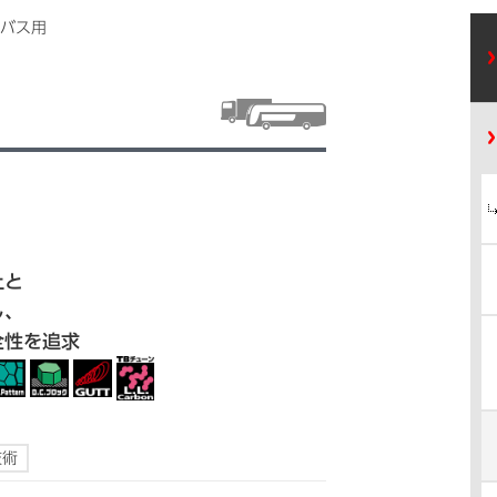
バス用
上と
し、
全性を追求
技術