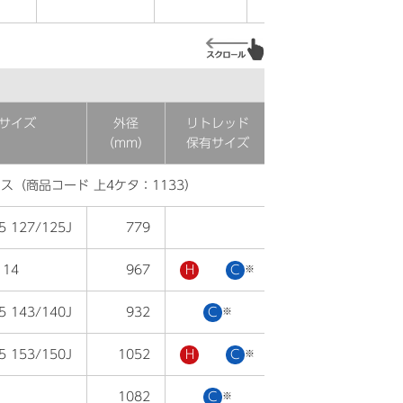
サイズ
外径
リトレッド
低車外音
（mm）
保有サイズ
タイヤ
レス（商品コード 上4ケタ：1133）
5 127/125J
779
●
 14
967
H
C
※
●
5 143/140J
932
C
※
●
5 153/150J
1052
H
C
※
●
1082
C
※