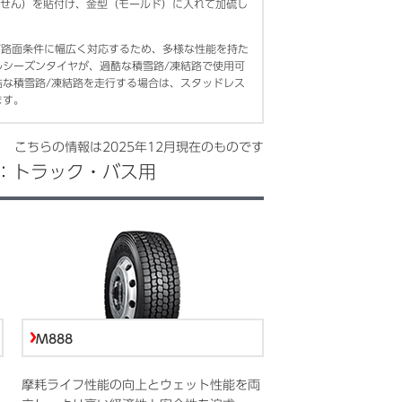
せん）を貼付け、金型（モールド）に入れて加硫し
/路面条件に幅広く対応するため、多様な性能を持た
ルシーズンタイヤが、過酷な積雪路/凍結路で使用可
酷な積雪路/凍結路を走行する場合は、スタッドレス
ます。
こちらの情報は
2025年12月
現在のものです
：トラック・バス用
M888
摩耗ライフ性能の向上とウェット性能を両