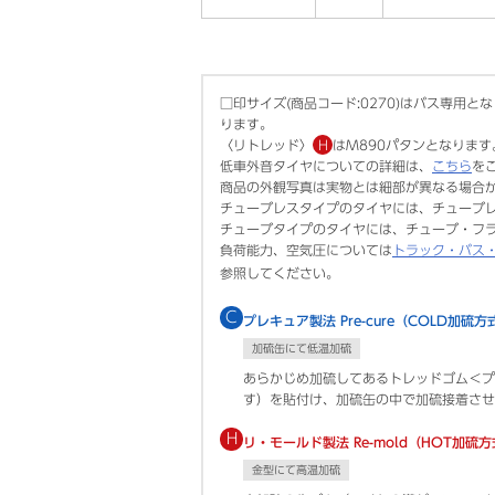
□印サイズ(商品コード:0270)はバス専用とな
ります。
〈リトレッド〉
H
はM890パタンとなりま
低車外音タイヤについての詳細は、
こちら
を
商品の外観写真は実物とは細部が異なる場合
チューブレスタイプのタイヤには、チューブ
チューブタイプのタイヤには、チューブ・フ
負荷能力、空気圧については
トラック・バス
参照してください。
C
プレキュア製法 Pre-cure（COLD加硫方
加硫缶にて低温加硫
あらかじめ加硫してあるトレッドゴム＜プ
す）を貼付け、加硫缶の中で加硫接着させ
H
リ・モールド製法 Re-mold（HOT加硫
金型にて高温加硫