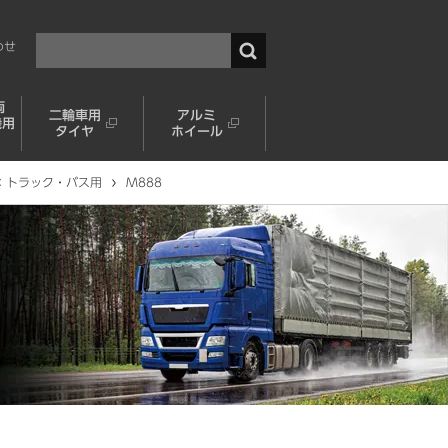
わせ
両
二輪車用
アルミ
機用
タイヤ
ホイール
：トラック・バス用
M888