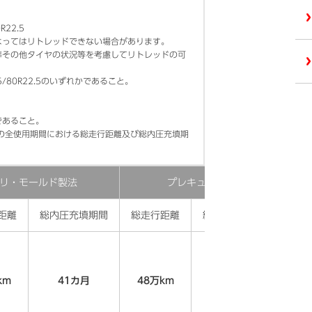
R22.5
よってはリトレッドできない場合があります。
準その他タイヤの状況等を考慮してリトレッドの可
75/80R22.5のいずれかであること。
であること。
の全使用期間における総走行距離及び総内圧充填期
リ・モールド製法
プレキュア製法
距離
総内圧充填期間
総走行距離
総内圧充填期間
km
41カ月
48万km
48カ月