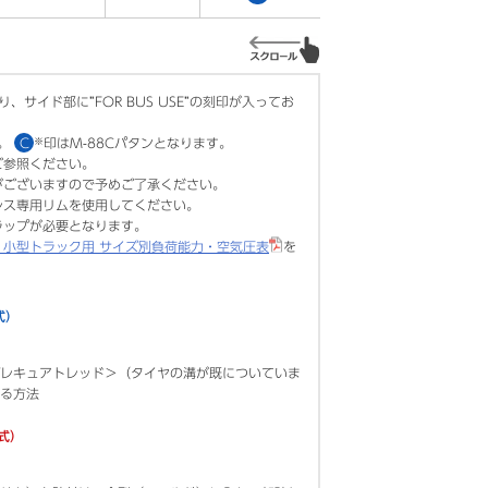
り、サイド部に”FOR BUS USE”の刻印が入ってお
す。
C
※
印はM-88Cパタンとなります。
ご参照ください。
がございますので予めご了承ください。
レス専用リムを使用してください。
ラップが必要となります。
・小型トラック用 サイズ別負荷能力・空気圧表
を
式）
レキュアトレッド＞（タイヤの溝が既についていま
る方法
方式）