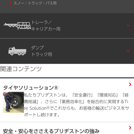
スノー：トラック・バス用
トレーラ／
キャリアカー用
ダンプ
トラック用
関連コンテンツ
タイヤソリューション®
私たちブリヂストンは、「安全運行」「環境対応」「経
費削減」、さらに「業務効率化」を総合的に実現するTi
®
re Solution
でこれからも、お客様の輸送ビジネスをサ
ポートし続けます。
安全・安心をささえるブリヂストンの強み