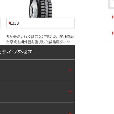
L333
非舗装路走行で威力を発揮する、摩耗寿命
と摩耗末期外観を重視した後輪用タイヤ
らタイヤを探す