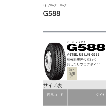
リブラグ・ラグ
G588
ジーゴーハチハチ
V-STEEL RIB LUG G588
舗装路主体の走行に
適したリブラグタイヤ
前・
後輪
用
サイズ表
商品コード
タイヤ