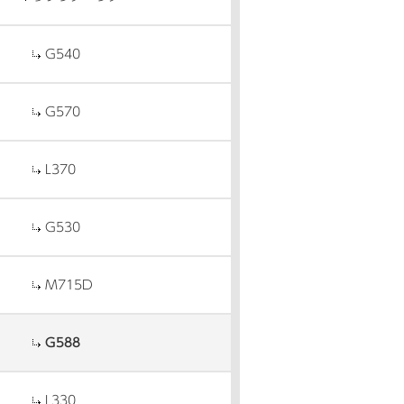
G540
G570
L370
G530
M715D
G588
L330