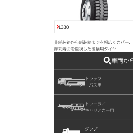
L330
非舗装路から舗装路までを幅広くカバー、
摩耗寿命を重視した後輪用タイヤ
車両か
トラック
・バス用
トレーラ／
キャリアカー用
ダンプ