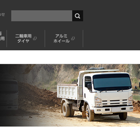
わせ
両
二輪車用
アルミ
機用
タイヤ
ホイール