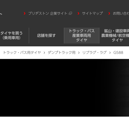
ブリヂストン 企業サイト
サイトマップ
お問い合
トラック・バス
鉱山・建設車
タイヤを買う
店舗を探す
産業車両用
農業機械/航空
（乗用車用）
タイヤ
タイヤ
トラック・バス用タイヤ
ダンプトラック用
リブラグ・ラグ
G588