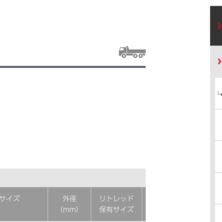
サイズ
外径
リトレッド
低車外音
（mm）
保有サイズ
タイヤ