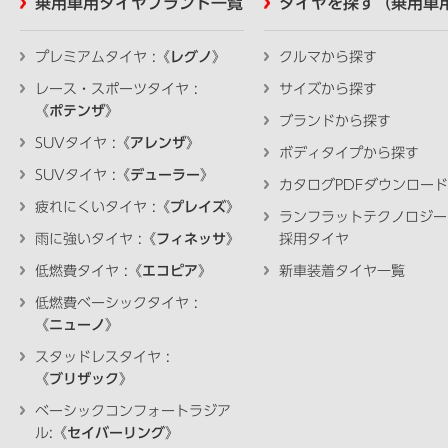
乗用車用タイヤブランド一覧
タイヤを探す（乗用車
プレミアムタイヤ :《
レグノ
》
クルマから探す
レース・スポーツタイヤ :
サイズから探す
《
ポテンザ
》
ブランドから探す
SUVタイヤ :《
アレンザ
》
ボディタイプから探す
SUVタイヤ :《
デューラー
》
カタログPDFダウンロード
疲れにくいタイヤ :《
プレイズ
》
ランフラットテクノロジー
雨に強いタイヤ :《
フィネッサ
》
採用タイヤ
低燃費タイヤ :《
エコピア
》
新車装着タイヤ一覧
低燃費ベーシックタイヤ :
《
ニューノ
》
スタッドレスタイヤ :
《
ブリザック
》
ベーシックコンフォートラジア
ル:《
セイバーリング
》