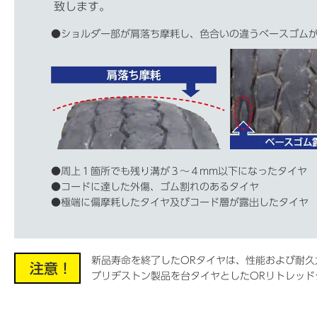
致します。
●ショルダー部が肩落ち摩耗し、色合いの違うベースゴム
●周上１箇所でも残り溝が３～４mm以下になったタイヤ
●コードに達した外傷、ゴム割れのあるタイヤ
●極端に偏摩耗したタイヤ及びコード層が露出したタイヤ
新品寿命を終了したORタイヤは、性能および耐久
注意！
ブリヂストン製品を台タイヤとしたORリトレッド