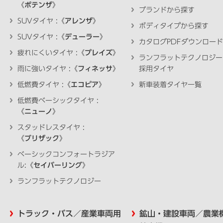
《
ポテンザ
》
ブランドから探す
SUVタイヤ :《
アレンザ
》
ボディタイプから探す
SUVタイヤ :《
デューラー
》
カタログPDFダウンロード
疲れにくいタイヤ :《
プレイズ
》
ランフラットテクノロジー
雨に強いタイヤ :《
フィネッサ
》
採用タイヤ
低燃費タイヤ :《
エコピア
》
新車装着タイヤ一覧
低燃費ベーシックタイヤ :
《
ニューノ
》
スタッドレスタイヤ :
《
ブリザック
》
ベーシックコンフォートラジア
ル:《
セイバーリング
》
ランフラットテクノロジー
トラック・バス／産業車両用
鉱山・建設車両／農業