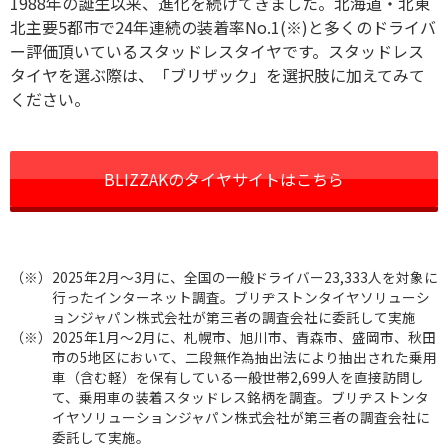
1988年の誕生以来、進化を続けてきました。北海道・北東
北主要5都市で24年連続の装着率No.1(※)と多くのドライバ
ー評価頂いているスタッドレスタイヤです。スタッドレス
タイヤを選ぶ際は、「ブリザック」を選択肢に加えてみて
ください。
BLIZZAKのタイヤサイトはこちら
（※）
2025年2月〜3月に、全国の一般ドライバー23,333人を対象に
行ったインターネット調査。ブリヂストンタイヤソリューシ
ョンジャパン株式会社が第三者の調査会社に委託して実施
（※）
2025年1月〜2月に、札幌市、旭川市、青森市、盛岡市、秋田
市の5地区において、二段無作為抽出法により抽出された乗用
車（含む軽）を保有している一般世帯2,699人を直接訪問し
て、乗用車の装着スタッドレス銘柄を調査。ブリヂストンタ
イヤソリューションジャパン株式会社が第三者の調査会社に
委託して実施。