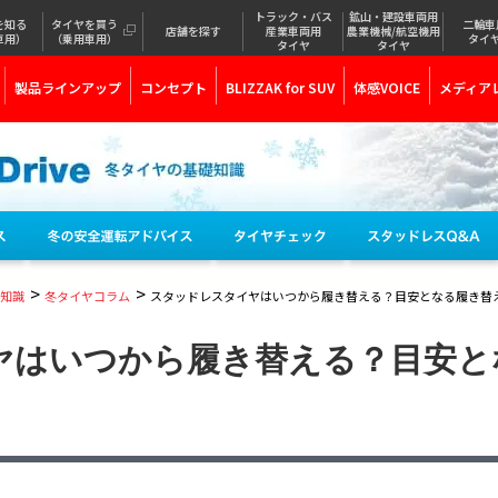
トラック・バス
鉱山・建設車両用
を知る
タイヤを買う
二輪車
店舗を探す
産業車両用
農業機械/航空機用
車用）
（乗用車用）
タイ
タイヤ
タイヤ
製品ラインアップ
コンセプト
BLIZZAK for SUV
体感VOICE
メディア
>
>
知識
冬タイヤコラム
スタッドレスタイヤはいつから履き替える？目安となる履き替
ヤはいつから履き替える？目安と