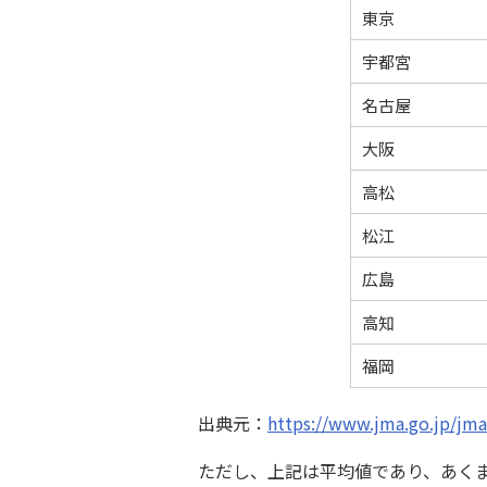
東京
宇都宮
名古屋
大阪
高松
松江
広島
高知
福岡
出典元：
https://www.jma.go.jp/j
ただし、上記は平均値であり、あく