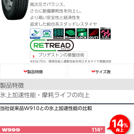
高次元でバランス、
さらに耐偏摩耗性を向上し、
より高い安全性と経済性を
追求した総合系スタッドレスタイヤ
ブリヂストンの基盤技術
ENLITEN：環境性能と運動性能を両立するタイヤ基盤技術
目次
製品特徴
サイズ表
製品特徴
氷上加速性能・摩耗ライフの向上
当社従来品W910との氷上加速性能の比較