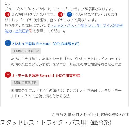
い。
チューブタイプのタイヤには、チューブ・フラップが必要となります。
H
はW999パタンとなります。
H
※
C
※
はW910パタンとなります。
リトレッドタイヤの外径は、台タイヤによって異なります。
負荷能力、空気圧については
トラック・バス・小型トラック用 サイズ別負荷
能力・空気圧表
を参照してください。
C
プレキュア製法 Pre-cure（COLD加硫方式）
加硫缶にて低温加硫
あらかじめ加硫してあるトレッドゴム＜プレキュアトレッド＞（タイヤ
の溝が既についています）を貼付け、加硫缶の中で加硫接着させる方法
H
リ・モールド製法 Re-mold（HOT加硫方式）
金型にて高温加硫
未加硫の生ゴム（タイヤの溝がついていません）を貼付け、金型（モー
ルド）に入れて加硫し溝を付ける方法
こちらの情報は
2026年7月
現在のものです
スタッドレス：トラック・バス用（総合系）