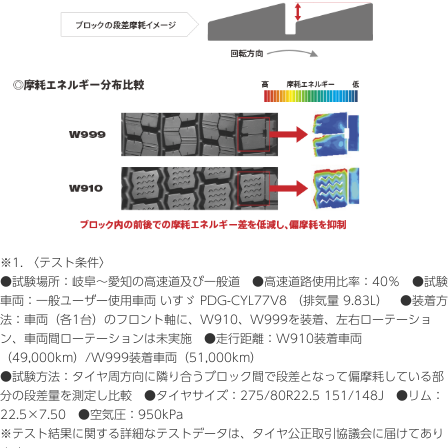
※1. 〈テスト条件〉
●試験場所：岐阜～愛知の高速道及び一般道 ●高速道路使用比率：40％ ●試験
車両：一般ユーザー使用車両 いすゞ PDG-CYL77V8 （排気量 9.83L） ●装着方
法：車両（各1台）のフロント軸に、W910、W999を装着、左右ローテーショ
ン、車両間ローテーションは未実施 ●走行距離：W910装着車両
（49,000km）/W999装着車両（51,000km）
●試験方法：タイヤ周方向に隣り合うブロック間で段差となって偏摩耗している部
分の段差量を測定し比較 ●タイヤサイズ：275/80R22.5 151/148J ●リム：
22.5×7.50 ●空気圧：950kPa
※テスト結果に関する詳細なテストデータは、タイヤ公正取引協議会に届けてあり