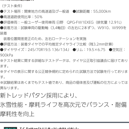
〈テスト条件〉
●テスト場所：関東地方の高速道及び一般道 ●試験距離：55,000km
●高速道路使用比率：50％
●評価車両：一般ユーザー使用車両 日野 QPG-FW1EXEG（排気量 12.91L)
●装着方法：試験車両の駆動軸（3,4軸目）の左右に2本ずつ、W910、W999を
装着
装着位置間差是正のため、左右ローテーションを実施
●評価方法：装着タイヤでの平均推定タイヤライフ比較（残3.2mm計算）
●タイヤサイズ：245/70R19.5 136/134J ●リム：19.5×6.75 ●空気圧：
900kPa
※テスト結果に関する詳細なテストデータは、タイヤ公正取引協議会に届けてあり
ます。
※タイヤの表示に関する公正競争規約に定められた試験方法で試験を行っておりま
す。
※試験結果はあくまでもテスト値であり、商品の個体差及び運転の仕方によっては
異なります。
新トレッドパタン採用により、
氷雪性能・摩耗ライフを高次元でバランス・耐偏
摩耗性を向上