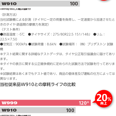
〈計測方法〉
当社試験機による計測（タイヤに一定の荷重を負荷し、一定速度から加速させたと
きのタイヤ-路面間の摩擦力を測定）
〈テスト条件〉
●路面温度：-5℃ ●タイヤサイズ：275/80R22.5 151/148J ●リム：
22.5×7.50
●空気圧：900kPa ●試験荷重：8.6kN ●試験場所：（株）ブリヂストン 試験
機
※テスト結果に関する詳細なテストデータは、タイヤ公正取引協議会に届けてあり
ます。
※タイヤの表示に関する公正競争規約に定められた試験方法で試験を行っておりま
す。
※試験結果はあくまでもテスト値であり、商品の個体差及び運転の仕方によっては
異なります。
当社従来品W910との摩耗ライフの比較