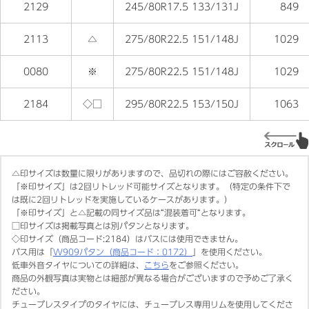
2129
245/80R17.5 133/131J
849
2113
△
275/80R22.5 151/148J
1029
0080
※
275/80R22.5 151/148J
1029
2184
◇□
295/80R22.5 153/150J
1063
△印サイズは数量に限りがありますので、品切れの際にはご容赦ください。
「※印サイズ」は2回リトレッド可能サイズとなります。（特定の条件下で
は既に2回リトレッドを実施しているケースがあります。）
「※印サイズ」と△記載の同サイズ品は“混装着可“となります。
□印サイズは掲載写真とは別パタンとなります。
◇印サイズ（商品コード:2184）はバスには使用できません。
バス用は「
W909パタン（商品コード：0172）
」を使用ください。
低車外音タイヤについての詳細は、
こちら
をご参照ください。
商品の外観写真は実物とは細部が異なる場合がございますので予めご了承く
ださい。
チューブレスタイプのタイヤには、チューブレス専用リムを使用してくださ