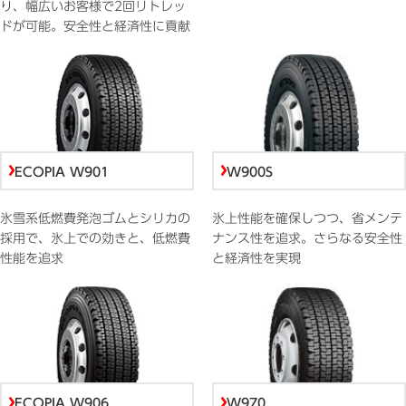
り、幅広いお客様で2回リトレッ
ドが可能。安全性と経済性に貢献
ECOPIA W901
W900S
氷雪系低燃費発泡ゴムとシリカの
氷上性能を確保しつつ、省メンテ
採用で、氷上での効きと、低燃費
ナンス性を追求。さらなる安全性
性能を追求
と経済性を実現
ECOPIA W906
W970