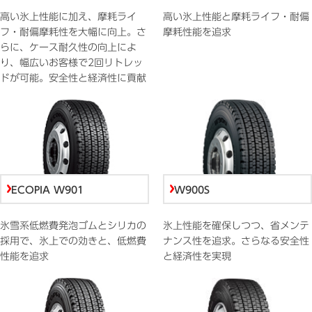
高い氷上性能に加え、摩耗ライ
高い氷上性能と摩耗ライフ・耐偏
フ・耐偏摩耗性を大幅に向上。さ
摩耗性能を追求
らに、ケース耐久性の向上によ
り、幅広いお客様で2回リトレッ
ドが可能。安全性と経済性に貢献
ECOPIA W901
W900S
氷雪系低燃費発泡ゴムとシリカの
氷上性能を確保しつつ、省メンテ
採用で、氷上での効きと、低燃費
ナンス性を追求。さらなる安全性
性能を追求
と経済性を実現