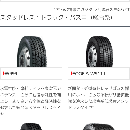
こちらの情報は
2023年7月
現在のものです
スタッドレス：トラック・バス用（総合系）
W999
ECOPIA W911 II
氷雪性能と摩耗ライフを高次元で
新開発・低燃費トレッドゴムの採
バランス、さらに耐偏摩耗性を向
用により、さらなる転がり抵抗低
上し、より高い安全性と経済性を
減を追求した総合系低燃費スタッ
*
追求した総合系スタッドレスタイ
ドレスタイヤ
ヤ