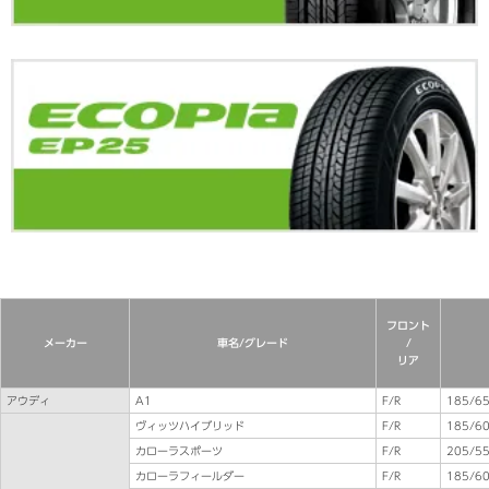
フロント
メーカー
車名/グレード
/
リア
アウディ
A1
F/R
185/65
ヴィッツハイブリッド
F/R
185/60
カローラスポーツ
F/R
205/5
カローラフィールダー
F/R
185/60