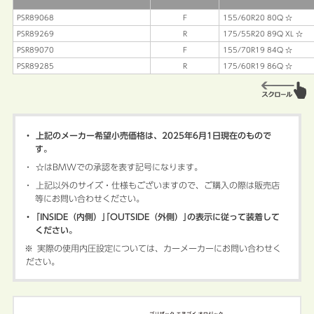
PSR89068
F
155/60R20 80Q ☆
PSR89269
R
175/55R20 89Q XL ☆
PSR89070
F
155/70R19 84Q ☆
PSR89285
R
175/60R19 86Q ☆
上記のメーカー希望小売価格は、2025年6月1日現在のもので
す。
☆はBMWでの承認を表す記号になります。
上記以外のサイズ・仕様もございますので、ご購入の際は販売店
等にお問い合わせください。
｢INSIDE（内側）｣｢OUTSIDE（外側）｣の表示に従って装着して
ください。
※
実際の使用内圧設定については、カーメーカーにお問い合わせく
ださい。