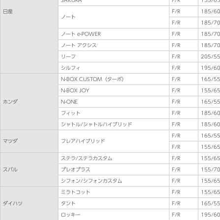
日産
F/R
185/60
ノート
F/R
185/70
ノート e-POWER
F/R
185/70
ノート アクシス
F/R
185/70
リーフ
F/R
205/5
シルフィ
F/R
195/60
N-BOX CUSTOM（ターボ）
F/R
165/5
N-BOX JOY
F/R
155/65
ホンダ
N-ONE
F/R
165/5
フィット
F/R
185/60
シャトル/シャトルハイブリッド
F/R
185/60
F/R
165/5
マツダ
フレアハイブリッド
F/R
155/65
ステラ/ステラカスタム
F/R
155/65
スバル
プレオプラス
F/R
155/70
シフォン/シフォンカスタム
F/R
155/65
ミラトコット
F/R
155/65
ダイハツ
タント
F/R
165/5
ロッキー
F/R
195/60