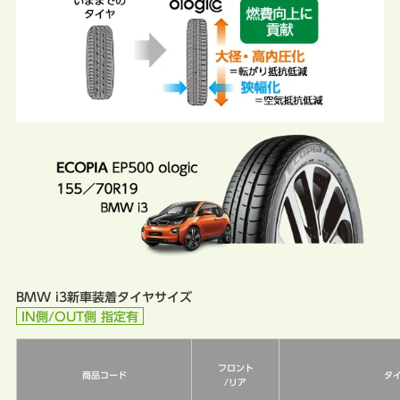
BMW i3新車装着タイヤサイズ
IN側/OUT側 指定有
フロント
商品コード
タ
/リア