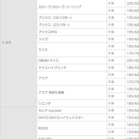
F/R
205/5
カローラ/カローラ ツーリング
F/R
195/65
プリウス（18/12月～)
F/R
195/65
プリウス（23/1月～)
F/R
195/60
プリウスPHV
F/R
195/65
ライズ
F/R
195/60
トヨタ
F/R
185/60
ヤリス
F/R
175/70
GRMN ヤリス
F/R
205/4
ヤリスハイブリッド
F/R
185/5
F/R
185/60
アクア
F/R
175/70
F/R
195/5
アクア 特別仕様車
F/R
185/65
シエンタ
F/R
185/65
セレナ e-power
F/R
195/60
DAYZ/DAYZハイウェイスター
F/R
155/65
F/R
165/5
ROOX
F/R
155/65
SAKURA
F/R
155/65