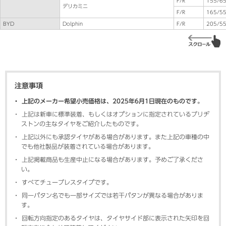
F/R
155/65
デリカミニ
F/R
165/5
BYD
Dolphin
F/R
205/5
注意事項
上記のメーカー希望小売価格は、2025年6月1日現在のものです。
上記は新車に標準装着、もしくはオプションに指定されているブリヂ
ストンの主なタイヤをご紹介したものです。
上記以外にも承認タイヤがある場合があります。また上記の車種の中
でも他社製品が装着されている場合があります。
上記掲載商品も生産中止になる場合があります。予めご了承くださ
い。
すべてチューブレスタイプです。
同一パタン名でも一部サイズでは若干パタンが異なる場合がありま
す。
回転方向指定のあるタイヤは、タイヤサイド部に表示された矢印を回