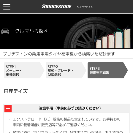
クルマから探す
ブリヂストンの乗用車用タイヤを車種から検索いただけます
STEP1
STEP2
STEP3
メーカー・
年式・グレード・
最終検索結果
車種選択
型式選択
日産デイズ
注意事項（事前に必ずお読みください）
エクストラロード（XL）規格の製品も含まれています。お手持ちの
車両に装着可能か販売店等で必ずご確認ください。
結果にRFT（ランフラットタイヤ）が含まれている場合、お手持ちの