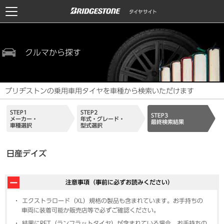
クルマから探す
ブリヂストンの乗用車用タイヤを車種から検索いただけます
STEP1
STEP2
STEP3
メーカー・
年式・グレード・
最終検索結果
車種選択
型式選択
日産デイズ
注意事項（事前に必ずお読みください）
エクストラロード（XL）規格の製品も含まれています。お手持ちの
車両に装着可能か販売店等で必ずご確認ください。
結果にRFT（ランフラットタイヤ）が含まれている場合、お手持ちの