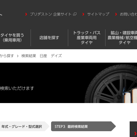
ブリヂストン 企業サイト
サイトマップ
お問い合
トラック・バス
鉱山・建設車
タイヤを買う
店舗を探す
産業車両用
農業機械/航空
（乗用車用）
タイヤ
タイヤ
から探す
検索結果 日産 デイズ
検索いただけます
年式・グレード・
型式選択
STEP3
最終検索結果