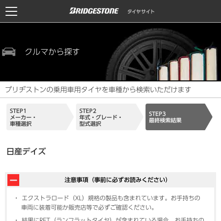
クルマから探す
ブリヂストンの乗用車用タイヤを車種から検索いただけます
STEP1
STEP2
STEP3
メーカー・
年式・グレード・
最終検索結果
車種選択
型式選択
日産デイズ
注意事項（事前に必ずお読みください）
エクストラロード（XL）規格の製品も含まれています。お手持ちの
車両に装着可能か販売店等で必ずご確認ください。
結果にRFT（ランフラットタイヤ）が含まれている場合、お手持ちの