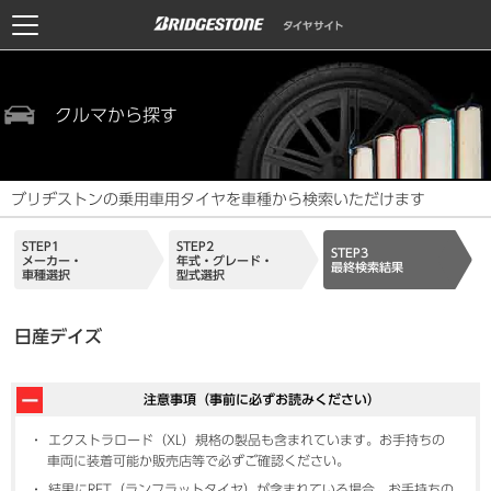
クルマから探す
ブリヂストンの乗用車用タイヤを車種から検索いただけます
STEP1
STEP2
STEP3
メーカー・
年式・グレード・
最終検索結果
車種選択
型式選択
日産デイズ
注意事項（事前に必ずお読みください）
エクストラロード（XL）規格の製品も含まれています。お手持ちの
車両に装着可能か販売店等で必ずご確認ください。
結果にRFT（ランフラットタイヤ）が含まれている場合、お手持ちの