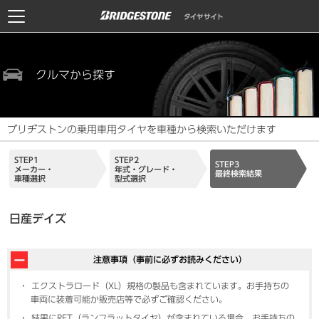
クルマから探す
ブリヂストンの乗用車用タイヤを車種から検索いただけます
STEP1
STEP2
STEP3
メーカー・
年式・グレード・
最終検索結果
車種選択
型式選択
日産デイズ
注意事項（事前に必ずお読みください）
エクストラロード（XL）規格の製品も含まれています。お手持ちの
車両に装着可能か販売店等で必ずご確認ください。
結果にRFT（ランフラットタイヤ）が含まれている場合、お手持ちの