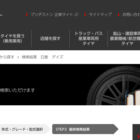
ブリヂストン 企業サイト
サイトマップ
お問い合
トラック・バス
鉱山・建設車
タイヤを買う
店舗を探す
産業車両用
農業機械/航空
（乗用車用）
タイヤ
タイヤ
から探す
検索結果 日産 デイズ
検索いただけます
年式・グレード・
型式選択
STEP3
最終検索結果