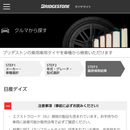
クルマから探す
ブリヂストンの乗用車用タイヤを車種から検索いただけます
STEP1
STEP2
STEP3
メーカー・
年式・グレード・
最終検索結果
車種選択
型式選択
日産デイズ
注意事項（事前に必ずお読みください）
エクストラロード（XL）規格の製品も含まれています。お手持ちの
車両に装着可能か販売店等で必ずご確認ください。
結果にRFT（ランフラットタイヤ）が含まれている場合、お手持ちの