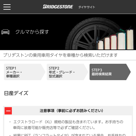
クルマから探す
ブリヂストンの乗用車用タイヤを車種から検索いただけます
STEP1
STEP2
STEP3
メーカー・
年式・グレード・
最終検索結果
車種選択
型式選択
日産デイズ
注意事項（事前に必ずお読みください）
エクストラロード（XL）規格の製品も含まれています。お手持ちの
車両に装着可能か販売店等で必ずご確認ください。
結果にRFT（ランフラットタイヤ）が含まれている場合、お手持ちの