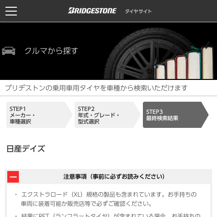
クルマから探す
ブリヂストンの乗用車用タイヤを車種から検索いただけます
STEP1
STEP2
STEP3
メーカー・
年式・グレード・
最終検索結果
車種選択
型式選択
日産デイズ
注意事項（事前に必ずお読みください）
エクストラロード（XL）規格の製品も含まれています。お手持ちの
車両に装着可能か販売店等で必ずご確認ください。
結果にRFT（ランフラットタイヤ）が含まれている場合、お手持ちの