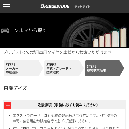
クルマから探す
ブリヂストンの乗用車用タイヤを車種から検索いただけます
STEP1
STEP2
STEP3
メーカー・
年式・グレード・
最終検索結果
車種選択
型式選択
日産デイズ
注意事項（事前に必ずお読みください）
エクストラロード（XL）規格の製品も含まれています。お手持ちの
車両に装着可能か販売店等で必ずご確認ください。
結果にRFT（ランフラットタイヤ）が含まれている場合、お手持ちの