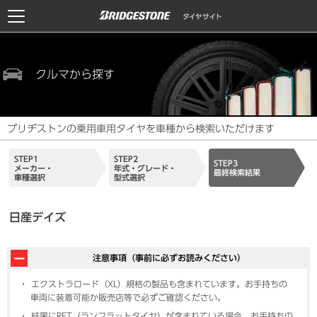
クルマから探す
ブリヂストンの乗用車用タイヤを車種から検索いただけます
STEP1
STEP2
STEP3
メーカー・
年式・グレード・
最終検索結果
車種選択
型式選択
日産デイズ
注意事項（事前に必ずお読みください）
エクストラロード（XL）規格の製品も含まれています。お手持ちの
車両に装着可能か販売店等で必ずご確認ください。
結果にRFT（ランフラットタイヤ）が含まれている場合、お手持ちの