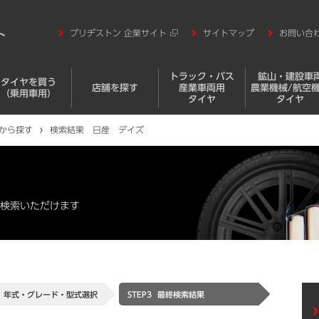
ブリヂストン 企業サイト
サイトマップ
お問い合
トラック・バス
鉱山・建設車
タイヤを買う
店舗を探す
産業車両用
農業機械/航空
（乗用車用）
タイヤ
タイヤ
から探す
検索結果 日産 デイズ
検索いただけます
年式・グレード・
型式選択
STEP3
最終検索結果