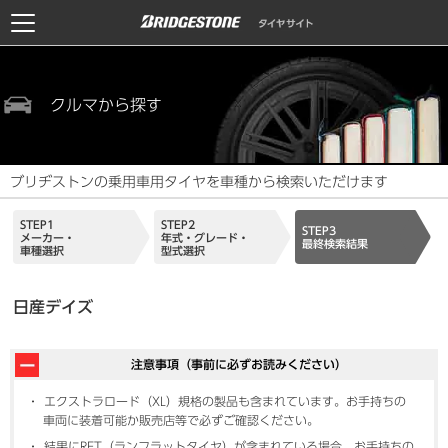
クルマから探す
ブリヂストンの乗用車用タイヤを車種から検索いただけます
STEP1
STEP2
STEP3
メーカー・
年式・グレード・
最終検索結果
車種選択
型式選択
日産デイズ
注意事項（事前に必ずお読みください）
エクストラロード（XL）規格の製品も含まれています。お手持ちの
車両に装着可能か販売店等で必ずご確認ください。
結果にRFT（ランフラットタイヤ）が含まれている場合、お手持ちの