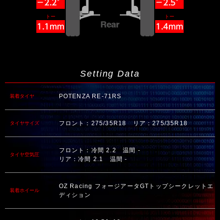
−2.2°
−2.5°
トー
トー
1.1mm
1.4mm
Setting Data
POTENZA RE-71RS
装着タイヤ
フロント：275/35R18 リア：275/35R18
タイヤサイズ
フロント：冷間 2.2 温間 -
タイヤ空気圧
リア：冷間 2.1 温間 -
OZ Racing フォージアータGTトップシークレットエ
装着ホイール
ディション