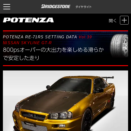
Motor Sports / Time Attack
>
POTENZA SETTING DATA
> Vol.39 NISSAN
開く
SKYLINE GT-R
POTENZA RE-71RS SETTING DATA
Vol.39
NISSAN SKYLINE GT-R
800psオーバーの大出力を楽しめる滑らか
で安定した走り