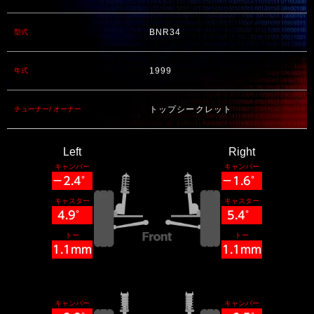
BNR34
型式
1999
年式
トップシークレット
チューナー/ オーナー
Left
Right
キャンバー
キャンバー
−2.4°
−1.6°
キャスター
キャスター
4.9°
5.4°
トー
トー
1.1mm
1.1mm
キャンバー
キャンバー