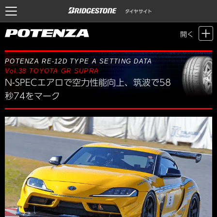
Motor Sports / Time Attack
>
POTENZA SETTING DATA
> Vol.38 TOYOTA
開く
GR SUPRA
POTENZA RE-12D TYPE A SETTING DATA
Vol.38
TOYOTA GR SUPRA
N-SPECエアロで空力性能向上、筑波で58
秒74をマーク