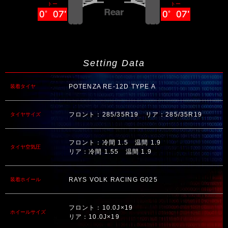
トー
トー
0°07’
0°07’
Setting Data
POTENZA RE-12D TYPE A
装着タイヤ
フロント：285/35R19 リア：285/35R19
タイヤサイズ
フロント：冷間 1.5 温間 1.9
タイヤ空気圧
リア：冷間 1.55 温間 1.9
RAYS VOLK RACING G025
装着ホイール
フロント：10.0J×19
ホイールサイズ
リア：10.0J×19