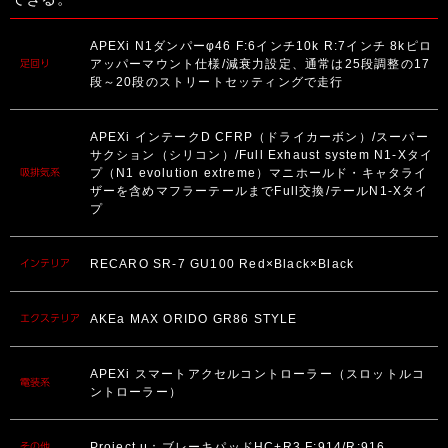
APEXi N1ダンパーφ46 F:6インチ10k R:7インチ 8kピロ
アッパーマウント仕様/減衰力設定、通常は25段調整の17
足回り
段～20段のストリートセッティングで走行
APEXi インテークD CFRP（ドライカーボン）/スーパー
サクション（シリコン）/Full Exhaust system N1-Xタイ
プ（N1 evolution extreme）マニホールド・キャタライ
吸排気系
ザーを含めマフラーテールまでFull交換/テールN1-Xタイ
プ
RECARO SR-7 GU100 Red×Black×Black
インテリア
AKEa MAX ORIDO GR86 STYLE
エクステリア
APEXi スマートアクセルコントローラー（スロットルコ
電装系
ントローラー）
Project μ：ブレーキパッドHC+R3 F:914/R:916
その他