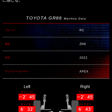
に感じる。
TOYOTA GR86
Machine Data
RC
グレード
ZN8
型式
2022
年式
APEX
チューナー/ オーナー
Left
Right
キャンバー
キャンバー
−2°45'
−2°45'
キャスター
キャスター
6°32'
6°43'