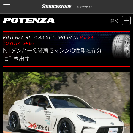
Motor Sports / Time Attack
>
POTENZA SETTING DATA
> Vol.24 TOYOTA
開く
GR86
POTENZA RE-71RS SETTING DATA
Vol.24
TOYOTA GR86
N1ダンパーの装着でマシンの性能を存分
に引き出す