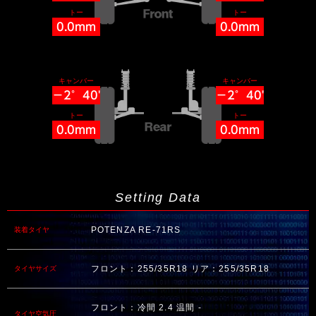
トー
トー
0.0mm
0.0mm
キャンバー
キャンバー
−2°40'
−2°40'
トー
トー
0.0mm
0.0mm
Setting Data
POTENZA RE-71RS
装着タイヤ
フロント：255/35R18 リア：255/35R18
タイヤサイズ
フロント：冷間 2.4 温間 -
タイヤ空気圧