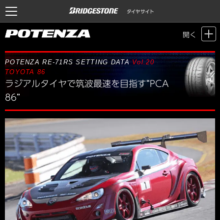
Motor Sports / Time Attack
>
POTENZA SETTING DATA
> Vol.20 TOYOTA
開く
86
POTENZA RE-71RS SETTING DATA
Vol.20
TOYOTA 86
ラジアルタイヤで筑波最速を目指す“PCA
86”