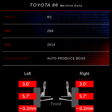
TOYOTA 86
Machine Data
RC
グレード
ZN6
型式
2014
年式
AUTO PRODUCE BOSS
チューナー/ オーナー
Left
Right
キャンバー
キャンバー
3.0°
3.0°
キャスター
キャスター
5.7°
5.7°
トー
トー
−0.2mm
−0.2mm