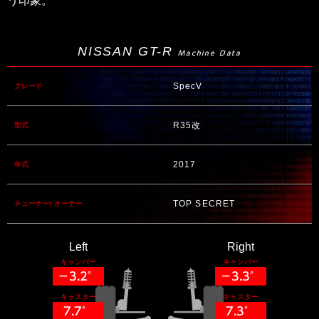
う印象。
NISSAN GT-R
Machine Data
SpecV
グレード
R35改
型式
2017
年式
TOP SECRET
チューナー/ オーナー
Left
Right
キャンバー
キャンバー
−3.2°
−3.3°
キャスター
キャスター
7.7°
7.3°