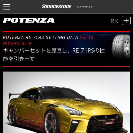
Motor Sports / Time Attack
>
POTENZA SETTING DATA
> Vol.16 NISSAN
開く
GT-R
POTENZA RE-71RS SETTING DATA
Vol.16
NISSAN GT-R
キャンバーセットを見直し、RE-71RSの性
能を引き出す