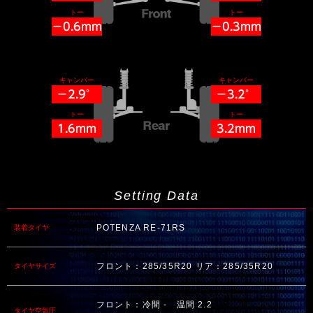
トー
トー
−0.6mm
−0.3mm
キャンバー
キャンバー
−2.9°
−3.2°
トー
トー
1.6mm
3.2mm
Setting Data
POTENZA RE-71RS
装着タイヤ
フロント：285/35R20 リア：285/35R20
タイヤサイズ
フロント：冷間 - 温間 2.2
タイヤ空気圧