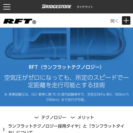
開く
RFT（ランフラットテクノロジー）
空気圧がゼロになっても、所定のスピードで一
定距離を走行可能とする技術
※ 実車試験又は、ISO 基準に基づいた室内試験条件で、空気圧0kPa 時に「80km/h
で80km」まで走行が可能。
テクノロジー
メリット
ランフラットテクノロジー採用タイヤ」と
「ランフラットタイ
ヤ」について