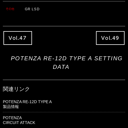
GR LSD
その他
Vol.47
Vol.49
POTENZA RE-12D TYPE A SETTING
DATA
関連リンク
POTENZA RE-12D TYPE A
製品情報
POTENZA
CIRCUIT ATTACK