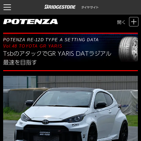
Motor Sports / Time Attack
>
POTENZA SETTING DATA
> Vol.48 TOYOTA
開く
GR YARIS
POTENZA RE-12D TYPE A SETTING DATA
Vol.48
TOYOTA GR YARIS
TsbのアタックでGR YARIS DATラジアル
最速を目指す