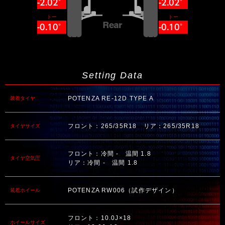
-2.02°
-2.02°
トー
トー
-0.10°
-0.10°
Setting Data
POTENZA RE-12D TYPE A
装着タイヤ
フロント：265/35R18 リア：265/35R18
タイヤサイズ
フロント：冷間 - 温間 1.8
タイヤ空気圧
リア：冷間 - 温間 1.8
POTENZA RW006（試作デザイン）
装着ホイール
フロント：10.0J×18
ホイールサイズ