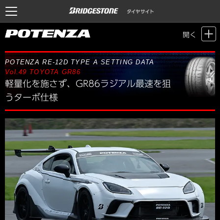
Motor Sports / Time Attack
>
POTENZA SETTING DATA
> Vol.49 TOYOTA
開く
GR86
POTENZA RE-12D TYPE A SETTING DATA
Vol.49
TOYOTA GR86
軽量化を施さず、GR86ラジアル最速を狙
うターボ仕様