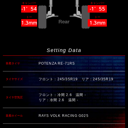
キャンバー
キャンバー
-1°54
-1°55
トー
トー
1.3mm
1.3mm
Setting Data
POTENZA RE-71RS
装着タイヤ
フロント：245/35R19 リア：245/35R19
タイヤサイズ
フロント：冷間 2.6 温間 -
タイヤ空気圧
リア：冷間 2.6 温間 -
RAYS VOLK RACING G025
装着ホイール