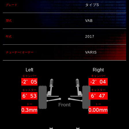
タイプS
グレード
VAB
型式
2017
年式
VARIS
チューナー/ オーナー
Left
Right
キャンバー
キャンバー
-2°05
-2°04
キャスター
キャスター
6°53
6°47
トー
トー
0.3mm
0.00mm