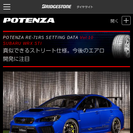
Motor Sports / Time Attack
>
POTENZA SETTING DATA
> Vol.10 SUBARU
開く
WRX STI
POTENZA RE-71RS SETTING DATA
Vol.10
SUBARU WRX STI
真似できるストリート仕様。今後のエアロ
開発に注目