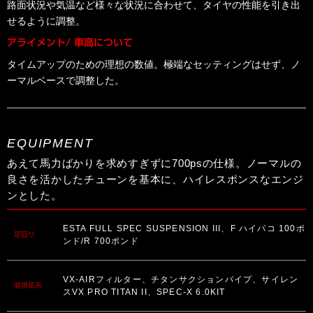
路面状況や気温など様々な状況に合わせて、タイヤの性能を引き出
せるように調整。
アライメント/ 車高について
タイムアップのための理想の数値。極端なセッティングはせず、ノ
ーマルベースで調整した。
EQUIPMENT
あえて馬力ばかりを求めすぎずに700psの仕様。ノーマルの
良さを活かしたチューンを基本に、ハイレスポンスなエンジ
ンとした。
ESTA FULL SPEC SUSPENSION III、F ハイパコ 100ポ
足回り
ンド/R 700ポンド
VX-AIRフィルター、チタンサクションパイプ、サイレン
吸排気系
スVX PRO TITAN II、SPEC-X 6.0KIT