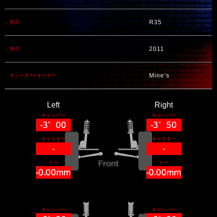
R35
型式
2011
年式
Mine's
チューナー/ オーナー
Left
Right
キャンバー
キャンバー
-3°00
-3°50
キャスター
キャスター
-
-
トー
トー
-0.00mm
-0.00mm
キャンバー
キャンバー