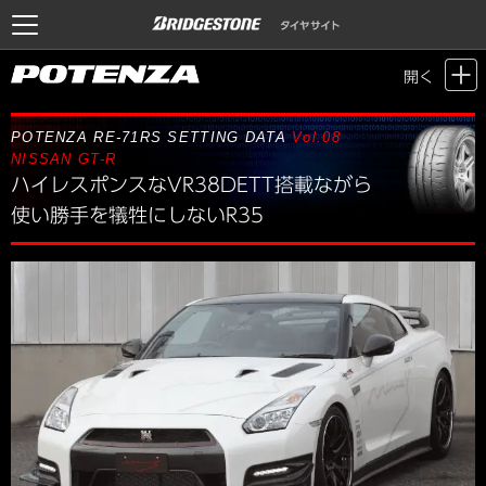
Motor Sports / Time Attack
>
POTENZA SETTING DATA
> Vol.08 NISSAN
開く
GT-R
POTENZA RE-71RS SETTING DATA
Vol.08
NISSAN GT-R
ハイレスポンスなVR38DETT搭載ながら
使い勝手を犠牲にしないR35