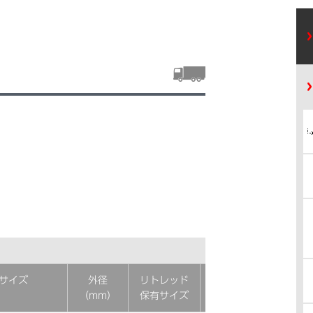
サイズ
外径
リトレッド
低車外音
（mm）
保有サイズ
タイヤ