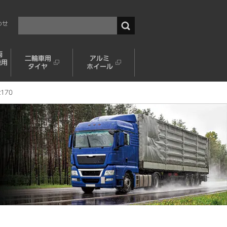
わせ
両
二輪車用
アルミ
機用
タイヤ
ホイール
R170