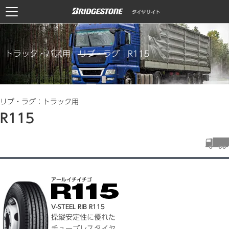
トラック・バス用 リブ・ラグ R115
リブ・ラグ：トラック用
R115
アールイチイチゴ
V-STEEL RIB R115
操縦安定性に優れた
チューブレスタイヤ