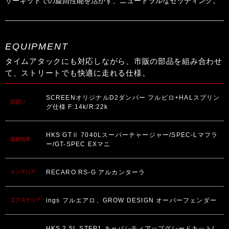
サーキットでの旋回性能を活かす、ニュートラルなセッティング。
EQUIPMENT
タイムアタックにも対応しながら、市販の部品を組み合わせ
て、ストリートでも快適に走れる仕様。
SCREENオリジナルD2ダンパー フルピロ+HALスプリン
足回り
グ仕様 F:14k/R:22k
HKS GTⅡ 7040Lスーパーチャージャー/SPEC-Lマフラ
吸排気系
ー/GT-SPEC EXマニ
RECARO RS-G アルカンターラ
インテリア
ings フルエアロ、GROW DESIGN オーバーフェンダー
エクステリア
HKS 2.5L STEP1 キャパシティアップグレードキット/