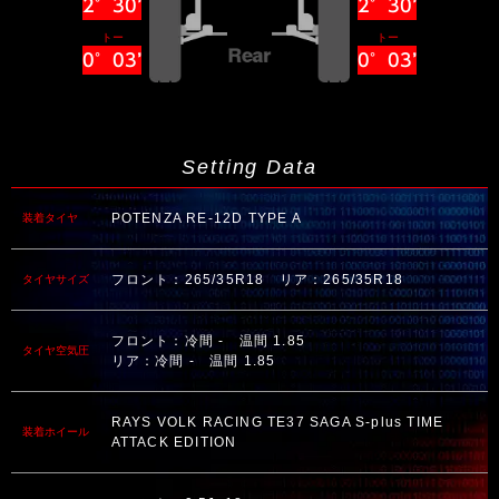
2°30’
2°30’
トー
トー
0°03’
0°03’
Setting Data
POTENZA RE-12D TYPE A
装着タイヤ
フロント：265/35R18 リア：265/35R18
タイヤサイズ
フロント：冷間 - 温間 1.85
タイヤ空気圧
リア：冷間 - 温間 1.85
RAYS VOLK RACING TE37 SAGA S-plus TIME
装着ホイール
ATTACK EDITION