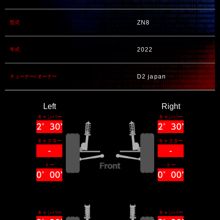
ZN8
型式
2022
年式
D2 japan
チューナー/ オーナー
Left
Right
キャンバー
キャンバー
2°30’
2°30’
キャスター
キャスター
-
-
トー
トー
0°00’
0°00’
キャンバー
キャンバー