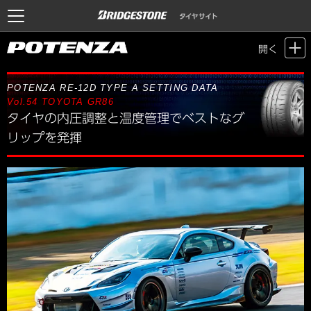
Motor Sports / Time Attack
>
POTENZA SETTING DATA
> Vol.54 TOYOTA
開く
GR86
POTENZA RE-12D TYPE A SETTING DATA
Vol.54
TOYOTA GR86
タイヤの内圧調整と温度管理でベストなグ
リップを発揮